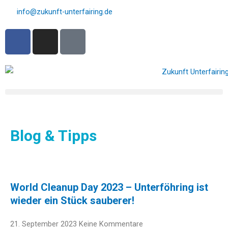
Zum
info@zukunft-unterfairing.de
Inhalt
F
I
E
springen
a
n
n
c
s
v
e
t
e
b
a
l
o
g
o
o
r
p
k
a
e
Blog & Tipps
m
-
o
p
e
n
World Cleanup Day 2023 – Unterföhring ist
-
wieder ein Stück sauberer!
t
e
21. September 2023
Keine Kommentare