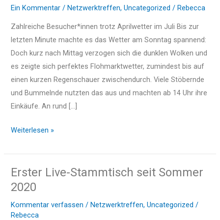
x
Ein Kommentar
/
Netzwerktreffen
,
Uncategorized
/
Rebecca
im
t
Juli
Zahlreiche Besucher*innen trotz Aprilwetter im Juli Bis zur
2021
letzten Minute machte es das Wetter am Sonntag spannend:
Doch kurz nach Mittag verzogen sich die dunklen Wolken und
es zeigte sich perfektes Flohmarktwetter, zumindest bis auf
einen kurzen Regenschauer zwischendurch. Viele Stöbernde
und Bummelnde nutzten das aus und machten ab 14 Uhr ihre
Einkäufe. An rund […]
Weiterlesen »
Erster Live-Stammtisch seit Sommer
Erster
Live-
2020
Stammtisch
Kommentar verfassen
/
Netzwerktreffen
,
Uncategorized
/
seit
Rebecca