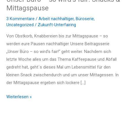
x
Mittagspause
so
t
wird’s
3 Kommentare
/
Arbeit nachhaltiger
,
Büroserie
,
fair:
Uncategorized
/
Zukunft-Unterfairing
Snacks
Von Obstkorb, Knabbereien bis zur Mittagspause – so
&
werden eure Pausen nachhaltiger Unsere Beitragsserie
Mittagspause
„Unser Büro – so wird’s fair!“ geht weiter. Nachdem sich
letzte Woche alles um das Thema Kaffeepause und Abfall
gedreht hat, geht´s dieses Mal um Lebensmittel für den
kleinen Snack zwischendurch und um unser Mittagessen. In
der Mittagspause ergeben sich lockere […]
Weiterlesen »